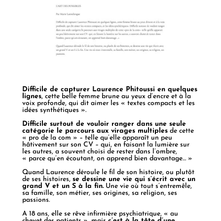
Difficile de capturer Laurence Phitoussi en quelques
lignes
, cette belle femme brune au yeux d’encre et à la
voix profonde, qui dit aimer les « textes compacts et les
idées synthétiques ».
Difficile surtout de vouloir ranger dans une seule
catégorie le parcours aux virages multiples
de cette
« pro de la com » – telle qu’elle apparaît un peu
hâtivement sur son CV – qui, en faisant la lumière sur
les autres, a souvent choisi de rester dans l’ombre,
« parce qu’en écoutant, on apprend bien davantage… »
Quand Laurence déroule le fil de son histoire, ou plutôt
de ses histoires,
se dessine une vie qui s’écrit avec un
grand V et un S à la fin.
Une vie où tout s’entremêle,
sa famille, son métier, ses origines, sa religion, ses
passions.
A 18 ans, elle se rêve infirmière psychiatrique, « au
chevet des patients », mais
c’est à la tête d’une