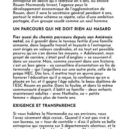
entreprise en déclin qu’il redresse en 5 ans, ou encore
Rouen Normandy Invest, l’agence pour le
développement économique de l’agglomération de
Rouen, dont il sera le secrétaire général pendant 4 ans,
partout le même schéma se répète, celui d’une ambition
partagée, d’un groupe soudé comme un seul homme.
UN PARCOURS QUI NE DOIT RIEN AU HASARD
Fier aussi du chemin parcouru depuis son Amiénois
natal
, où il grandit dans le terreau fertile d’une famille
aimante, dans laquelle travail et loyauté à l’entreprise
sont érigés en valeurs cardinales, et où tout est possible
pourvu qu’on s’en donne les moyens. « Adolescent, mon
projet de carrière, c’était prof d’anglais » se souvient-il
dans un sourire. Mais, comme souvent dans son histoire,
c’est un bon génie – sa conseillère d’orientation en fin de
terminale – qui l’aiguillera sur une autre piste, celle de la
prépa HEC. Dès lors, il mettra tout en œuvre pour
honorer l’éducation qu’il a reçue, la confiance qu’on a
placée en lui, et il gagne l’âge adulte, le beau diplôme de
l’ESC Rouen en poche. Dans la foulée, et dans la même
communauté d’esprit, il bâtit sa famille – deux enfants
maintenant adultes – avec Nathalie, sa « petite
femme » depuis plus de trente ans.
EXIGENCE ET TRANSPARENCE
Si vous habitez la Normandie ou ses environs, vous
l’avez sûrement déjà croisé… Quand il n’est pas rivé à
son bureau, sa « tour de contrôle » d’où il pilote sa belle
entreprise qui rayonne sur 5 départements alentour, et le