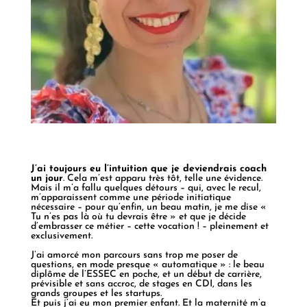
J’ai toujours eu l’intuition que je deviendrais coach
un jour
. Cela m’est apparu très tôt, telle une évidence.
Mais il m’a fallu quelques détours – qui, avec le recul,
m’apparaissent comme une période initiatique
nécessaire – pour qu’enfin, un beau matin, je me dise «
Tu n’es pas là où tu devrais être » et que je décide
d’embrasser ce métier – cette vocation ! – pleinement et
exclusivement.
J’ai amorcé mon parcours sans trop me poser de
questions, en mode presque « automatique » : le beau
diplôme de l’ESSEC en poche, et un début de carrière,
prévisible et sans accroc, de stages en CDI, dans les
grands groupes et les startups.
Et puis j’ai eu mon premier enfant. Et la maternité m’a