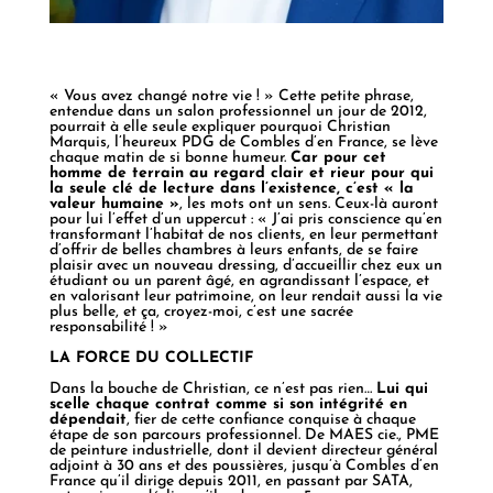
« Vous avez changé notre vie ! » Cette petite phrase,
entendue dans un salon professionnel un jour de 2012,
pourrait à elle seule expliquer pourquoi Christian
Marquis, l’heureux PDG de Combles d’en France, se lève
chaque matin de si bonne humeur.
Car pour cet
homme de terrain au regard clair et rieur pour qui
la seule clé de lecture dans l’existence, c’est « la
valeur humaine »
, les mots ont un sens. Ceux-là auront
pour lui l’effet d’un uppercut : « J’ai pris conscience qu’en
transformant l’habitat de nos clients, en leur permettant
d’offrir de belles chambres à leurs enfants, de se faire
plaisir avec un nouveau dressing, d’accueillir chez eux un
étudiant ou un parent âgé, en agrandissant l’espace, et
en valorisant leur patrimoine, on leur rendait aussi la vie
plus belle, et ça, croyez-moi, c’est une sacrée
responsabilité ! »
LA FORCE DU COLLECTIF
Dans la bouche de Christian, ce n’est pas rien…
Lui qui
scelle chaque contrat comme si son intégrité en
dépendait
, fier de cette confiance conquise à chaque
étape de son parcours professionnel. De MAES cie., PME
de peinture industrielle, dont il devient directeur général
adjoint à 30 ans et des poussières, jusqu’à Combles d’en
France qu’il dirige depuis 2011, en passant par SATA,