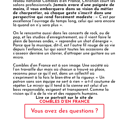
réseau national Combles d’en France, Christian court les
salons professionnels.
Jamais avare d’une poignée de
mains, il vous embarquera dans sa vision du métier
de charpentier, où chaque geste s’inscrit dans une
perspective qui rend forcément modeste
: « C’est par
excellence l’ouvrage du temps long, celui qui sera encore
là quand on n’y sera plus ».
On le rencontre aussi dans les concerts de rock, ou de
pop, et les studios d’enregistrement, où il vient faire le
plein de bonnes ondes, « reprendre un shot d’énergie ».
Parce que la musique, dit-il, est l’autre fil rouge de sa vie
depuis l’enfance, lui qui saisit toutes les occasions de
s’asseoir derrière un clavier, d’attraper une guitare ou un
micro.
Combles d’en France est à son image. Une société où
l’on travaille dur mais où chacun a trouvé sa place,
reconnu pour ce qu’il est, dans un collectif où
s’expriment à la fois le bien-être et la rigueur. « Un
patron sans son équipe ne sert à rien » a-t-il coutume de
répéter. Le miroir qu’il tend à la sienne est celui d’un
boss responsable, exigeant et transparent. Comme la
vision qu’il a de la vie et des rapports humains.
Lire ce portrait sur le site de
COMBLES D’EN FRANCE
Vous avez des questions ?