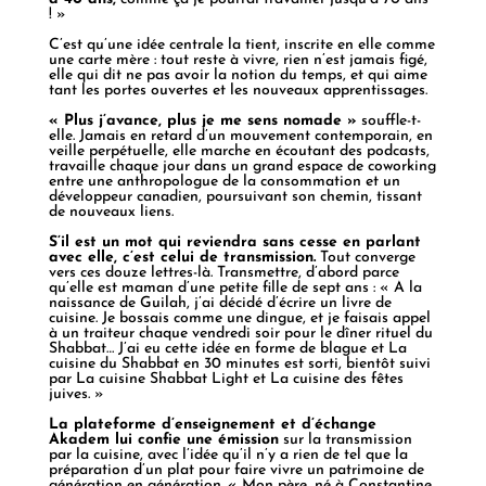
! »
C’est qu’une idée centrale la tient, inscrite en elle comme
une carte mère : tout reste à vivre, rien n’est jamais figé,
elle qui dit ne pas avoir la notion du temps, et qui aime
tant les portes ouvertes et les nouveaux apprentissages.
« Plus j’avance, plus je me sens nomade »
souffle-t-
elle. Jamais en retard d’un mouvement contemporain, en
veille perpétuelle, elle marche en écoutant des podcasts,
travaille chaque jour dans un grand espace de coworking
entre une anthropologue de la consommation et un
développeur canadien, poursuivant son chemin, tissant
de nouveaux liens.
S’il est un mot qui reviendra sans cesse en parlant
avec elle, c’est celui de transmission.
Tout converge
vers ces douze lettres-là. Transmettre, d’abord parce
qu’elle est maman d’une petite fille de sept ans : « A la
naissance de Guilah, j’ai décidé d’écrire un livre de
cuisine. Je bossais comme une dingue, et je faisais appel
à un traiteur chaque vendredi soir pour le dîner rituel du
Shabbat… J’ai eu cette idée en forme de blague et La
cuisine du Shabbat en 30 minutes est sorti, bientôt suivi
par La cuisine Shabbat Light et La cuisine des fêtes
juives. »
La plateforme d’enseignement et d’échange
Akadem lui confie une émission
sur la transmission
par la cuisine, avec l’idée qu’il n’y a rien de tel que la
préparation d’un plat pour faire vivre un patrimoine de
génération en génération. « Mon père, né à Constantine