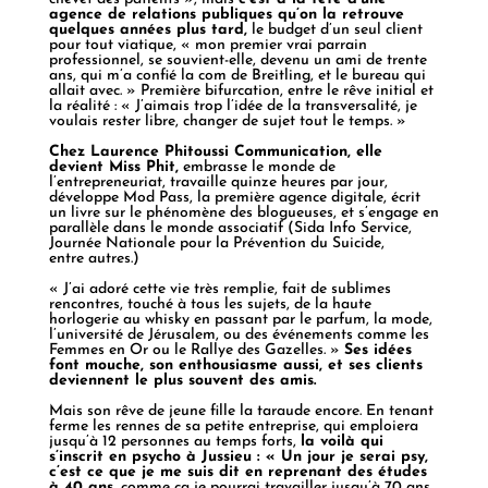
agence de relations publiques qu’on la retrouve
quelques années plus tard,
le budget d’un seul client
pour tout viatique, « mon premier vrai parrain
professionnel, se souvient-elle, devenu un ami de trente
ans, qui m’a confié la com de Breitling, et le bureau qui
allait avec. » Première bifurcation, entre le rêve initial et
la réalité : « J’aimais trop l’idée de la transversalité, je
voulais rester libre, changer de sujet tout le temps. »
Chez Laurence Phitoussi Communication, elle
devient Miss Phit,
embrasse le monde de
l’entrepreneuriat, travaille quinze heures par jour,
développe Mod Pass, la première agence digitale, écrit
un livre sur le phénomène des blogueuses, et s’engage en
parallèle dans le monde associatif (Sida Info Service,
Journée Nationale pour la Prévention du Suicide,
entre autres.)
« J’ai adoré cette vie très remplie, fait de sublimes
rencontres, touché à tous les sujets, de la haute
horlogerie au whisky en passant par le parfum, la mode,
l’université de Jérusalem, ou des événements comme les
Femmes en Or ou le Rallye des Gazelles. »
Ses idées
font mouche, son enthousiasme aussi, et ses clients
deviennent le plus souvent des amis.
Mais son rêve de jeune fille la taraude encore. En tenant
ferme les rennes de sa petite entreprise, qui emploiera
jusqu’à 12 personnes au temps forts,
la voilà qui
s’inscrit en psycho à Jussieu : « Un jour je serai psy,
c’est ce que je me suis dit en reprenant des études
à 40 ans,
comme ça je pourrai travailler jusqu’à 70 ans