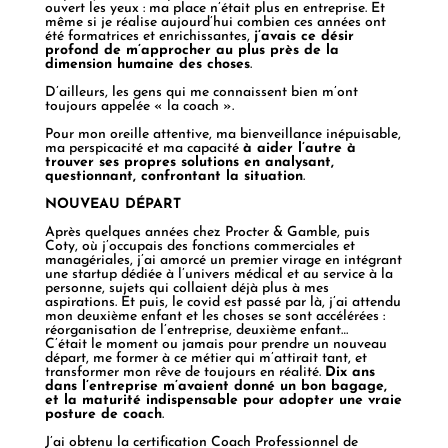
ouvert les yeux : ma place n’était plus en entreprise. Et
même si je réalise aujourd’hui combien ces années ont
été formatrices et enrichissantes,
j’avais ce désir
profond de m’approcher au plus près de la
dimension humaine des choses
.
D’ailleurs, les gens qui me connaissent bien m’ont
toujours appelée « la coach ».
Pour mon oreille attentive, ma bienveillance inépuisable,
ma perspicacité et ma capacité
à aider l’autre à
trouver ses propres solutions en analysant,
questionnant, confrontant la situation
.
NOUVEAU DÉPART
Après quelques années chez Procter & Gamble, puis
Coty, où j’occupais des fonctions commerciales et
managériales, j’ai amorcé un premier virage en intégrant
une startup dédiée à l’univers médical et au service à la
personne, sujets qui collaient déjà plus à mes
aspirations. Et puis, le covid est passé par là, j’ai attendu
mon deuxième enfant et les choses se sont accélérées :
réorganisation de l’entreprise, deuxième enfant…
C’était le moment ou jamais pour prendre un nouveau
départ, me former à ce métier qui m’attirait tant, et
transformer mon rêve de toujours en réalité.
Dix ans
dans l’entreprise m’avaient donné un bon bagage,
et la maturité indispensable pour adopter une vraie
posture de coach
.
J’ai obtenu la certification Coach Professionnel de