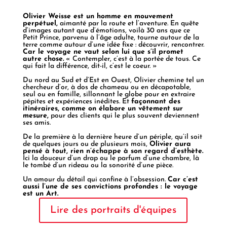
Olivier Weisse est un homme en mouvement
perpétuel,
aimanté par la route et l’aventure. En quête
d’images autant que d’émotions, voilà 30 ans que ce
Petit Prince, parvenu à l’âge adulte, tourne autour de la
terre comme autour d’une idée fixe : découvrir, rencontrer.
Car le voyage ne vaut selon lui que s’il promet
autre chose.
« Contempler, c’est à la portée de tous. Ce
qui fait la différence, dit-il, c’est le coeur. »
Du nord au Sud et d’Est en Ouest, Olivier chemine tel un
chercheur d’or, à dos de chameau ou en décapotable,
seul ou en famille, sillonnant le globe pour en extraire
pépites et expériences inédites. Et
façonnant des
itinéraires, comme on élabore un vêtement sur
mesure,
pour des clients qui le plus souvent deviennent
ses amis.
De la première à la dernière heure d’un périple, qu’il soit
de quelques jours ou de plusieurs mois,
Olivier aura
pensé à tout, rien n’échappe à son regard d’esthète.
Ici la douceur d’un drap ou le parfum d’une chambre, là
le tombé d’un rideau ou la sonorité d’une pièce.
Un amour du détail qui confine à l’obsession.
Car c’est
aussi l’une de ses convictions profondes : le voyage
est un Art.
Lire des portraits d'équipes