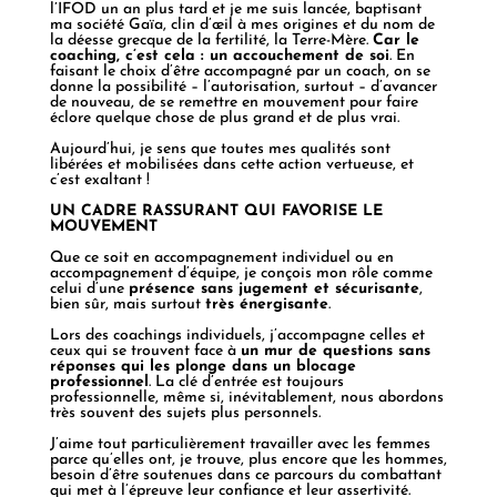
l’IFOD un an plus tard et je me suis lancée, baptisant
ma société Gaïa, clin d’œil à mes origines et du nom de
la déesse grecque de la fertilité, la Terre-Mère.
Car le
coaching, c’est cela : un accouchement de soi
. En
faisant le choix d’être accompagné par un coach, on se
donne la possibilité – l’autorisation, surtout – d’avancer
de nouveau, de se remettre en mouvement pour faire
éclore quelque chose de plus grand et de plus vrai.
Aujourd’hui, je sens que toutes mes qualités sont
libérées et mobilisées dans cette action vertueuse, et
c’est exaltant !
UN CADRE RASSURANT QUI FAVORISE LE
MOUVEMENT
Que ce soit en accompagnement individuel ou en
accompagnement d’équipe, je conçois mon rôle comme
celui d’une
présence sans jugement et sécurisante
,
bien sûr, mais surtout
très énergisante
.
Lors des coachings individuels, j’accompagne celles et
ceux qui se trouvent face à
un mur de questions sans
réponses qui les plonge dans un blocage
professionnel
. La clé d’entrée est toujours
professionnelle, même si, inévitablement, nous abordons
très souvent des sujets plus personnels.
J’aime tout particulièrement travailler avec les femmes
parce qu’elles ont, je trouve, plus encore que les hommes,
besoin d’être soutenues dans ce parcours du combattant
qui met à l’épreuve leur confiance et leur assertivité.